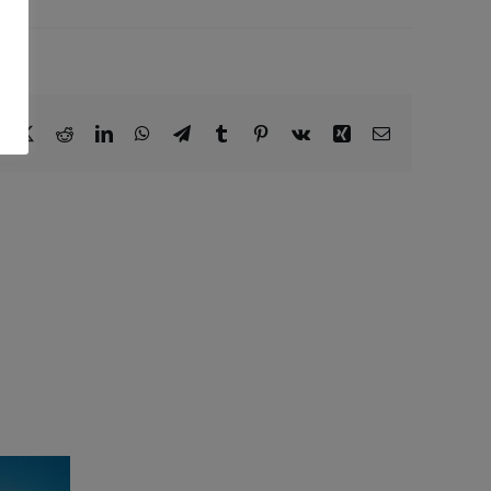
Facebook
X
Reddit
LinkedIn
WhatsApp
Telegram
Tumblr
Pinterest
Vk
Xing
E-
Mail