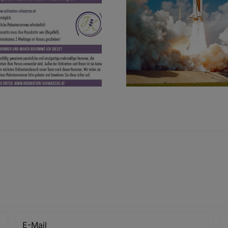
Start der neuen
Website und
Onlineservices