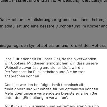
imuliert, massiert und entspannt. Anwendung: Cervicalsy
as Hochton – Vitalisierungsprogramm soll Ihnen helfen, s
en stimuliert und eine bessere Durchblutung im Körper a
nage regt den Lymphabfluss an und fördert den Abflus
Ihre Zufriedenheit ist unser Ziel, deshalb verwenden
wir Cookies. Mit diesen ermöglichen wir, dass unsere
Ernährung und zusätzlichem Sporteinsatz Ihren Körper dort 
Webseite zuverlässig und sicher läuft, wir die
rmung“ ist das Ziel.
Performance im Blick behalten und Sie besser
ansprechen können.
47 €
Cookies werden benötigt, damit technisch alles
funktioniert und wir Inhalte für Sie optimieren können.
420€
Mehr über unsere verwendeten Dienste erfahren Sie
unter den „Einstellungen verwalten“.
Mit Klick auf „Zustimmen und weiter“ erklären Sie sich