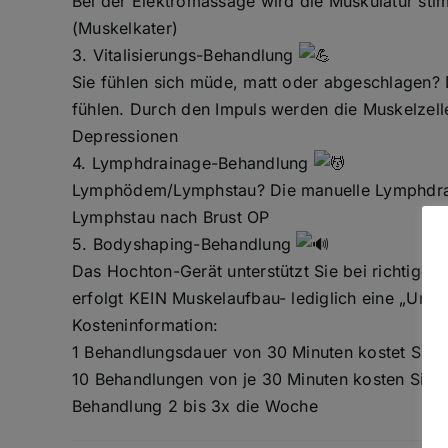
Bei der Elektromassage wird die Muskulatur st
(Muskelkater)
3. Vitalisierungs-Behandlung
Sie fühlen sich müde, matt oder abgeschlagen? D
fühlen. Durch den Impuls werden die Muskelzell
Depressionen
4. Lymphdrainage-Behandlung
Lymphödem/Lymphstau? Die manuelle Lymphdrai
Lymphstau nach Brust OP
5. Bodyshaping-Behandlung
Das Hochton-Gerät unterstützt Sie bei richtiger 
erfolgt KEIN Muskelaufbau- lediglich eine „Umfo
Kosteninformation:
1 Behandlungsdauer von 30 Minuten kostet Sie 
10 Behandlungen von je 30 Minuten kosten Sie 
Behandlung 2 bis 3x die Woche